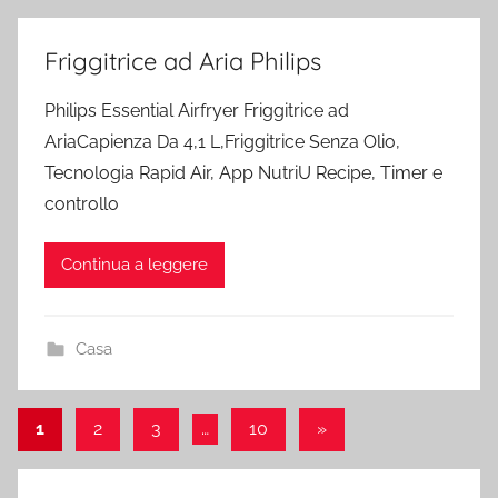
Friggitrice ad Aria Philips
Philips Essential Airfryer Friggitrice ad
AriaCapienza Da 4,1 L,Friggitrice Senza Olio,
Tecnologia Rapid Air, App NutriU Recipe, Timer e
controllo
Continua a leggere
Casa
Paginazione
Articolo
1
2
3
…
10
»
successivo
degli