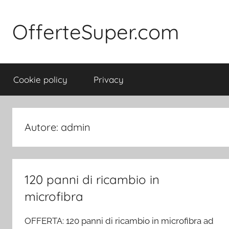
Salta
al
OfferteSuper.com
contenuto
Cookie policy
Privacy
Autore:
admin
120 panni di ricambio in
microfibra
OFFERTA: 120 panni di ricambio in microfibra ad