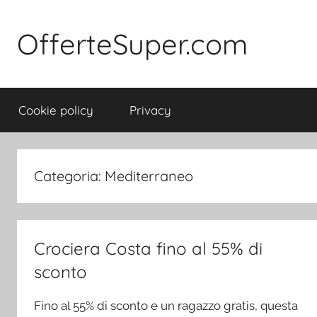
Salta
al
OfferteSuper.com
contenuto
Cookie policy
Privacy
Categoria:
Mediterraneo
Crociera Costa fino al 55% di
sconto
Fino al 55% di sconto e un ragazzo gratis, questa