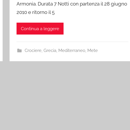
Armonia. Durata 7 Notti con partenza il 28 giugno
2010 e ritorno il 5
Continua a leggere
Crociere
,
Grecia
,
Mediterraneo
,
Mete