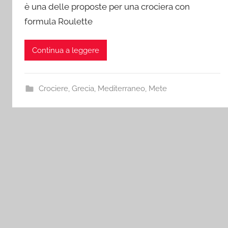
è una delle proposte per una crociera con
formula Roulette
Continua a leggere
Crociere
,
Grecia
,
Mediterraneo
,
Mete