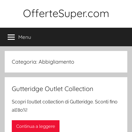
Salta
OfferteSuper.com
al
contenuto
Menu
Categoria:
Abbigliamento
Gutteridge Outlet Collection
Scopri l’outlet collection di Gutteridge. Sconti fino
all’80%!
Continua a leggere