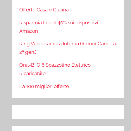
Offerte Casa e Cucina
Risparmia fino al 40% sui dispositivi
Amazon
Ring Videocamera Interna (Indoor Camera
2ª gen.)
Oral-B iO 6 Spazzolino Elettrico
Ricaricabile
La 100 migliori offerte