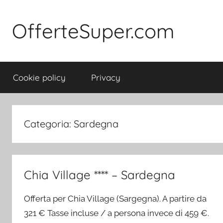
Salta
al
OfferteSuper.com
contenuto
Cookie policy
Privacy
Categoria:
Sardegna
Chia Village **** – Sardegna
Offerta per Chia Village (Sargegna). A partire da
321 € Tasse incluse / a persona invece di 459 €.