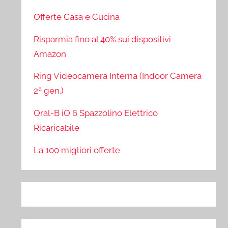
Offerte Casa e Cucina
Risparmia fino al 40% sui dispositivi
Amazon
Ring Videocamera Interna (Indoor Camera
2ª gen.)
Oral-B iO 6 Spazzolino Elettrico
Ricaricabile
La 100 migliori offerte