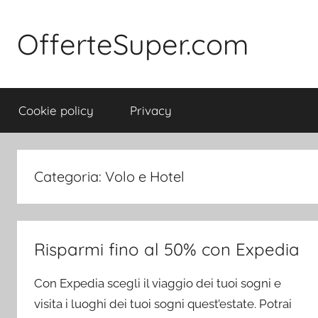
Salta
al
OfferteSuper.com
contenuto
Cookie policy
Privacy
Categoria:
Volo e Hotel
Risparmi fino al 50% con Expedia
Con Expedia scegli il viaggio dei tuoi sogni e
visita i luoghi dei tuoi sogni quest’estate. Potrai