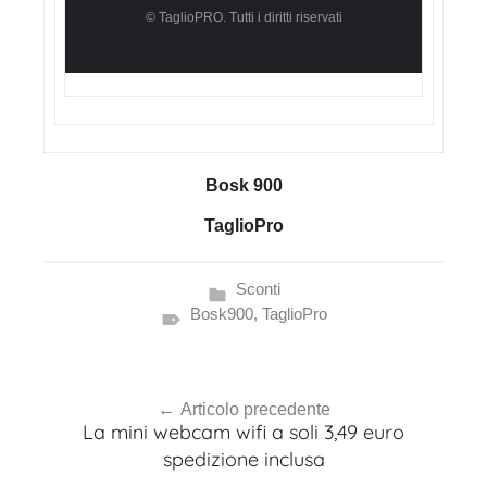
© TaglioPRO. Tutti i diritti riservati
Bosk 900
TaglioPro
Sconti
Bosk900
,
TaglioPro
Navigazione
Articolo precedente
articoli
La mini webcam wifi a soli 3,49 euro
spedizione inclusa