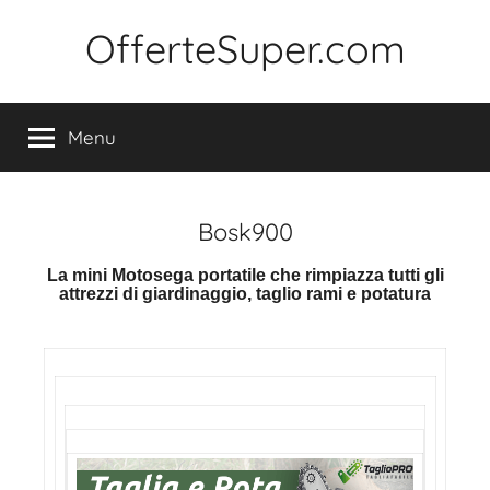
Salta
al
OfferteSuper.com
contenuto
Menu
Bosk900
La mini Motosega portatile che rimpiazza tutti gli
attrezzi di giardinaggio, taglio rami e potatura