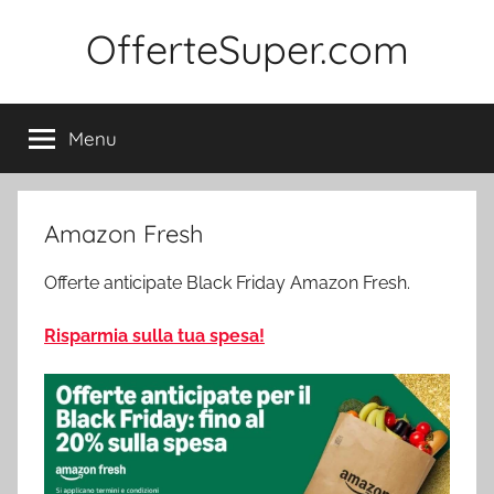
Salta
OfferteSuper.com
al
contenuto
Menu
Amazon Fresh
Offerte anticipate Black Friday Amazon Fresh.
Risparmia sulla tua spesa!