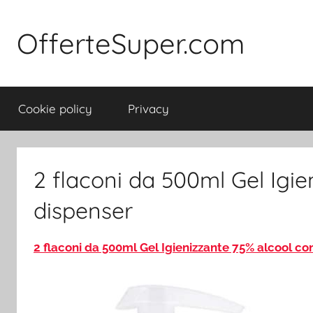
Salta
al
OfferteSuper.com
contenuto
Cookie policy
Privacy
2 flaconi da 500ml Gel Igi
dispenser
2 flaconi da 500ml Gel Igienizzante 75% alcool co