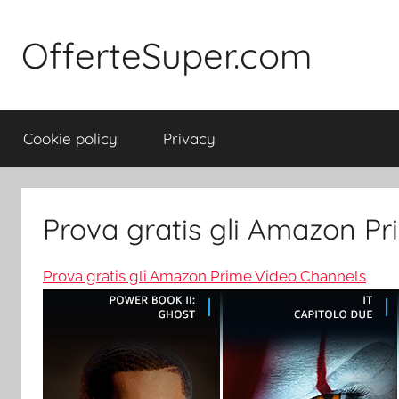
Salta
al
OfferteSuper.com
contenuto
Cookie policy
Privacy
Prova gratis gli Amazon P
Prova gratis gli Amazon Prime Video Channels