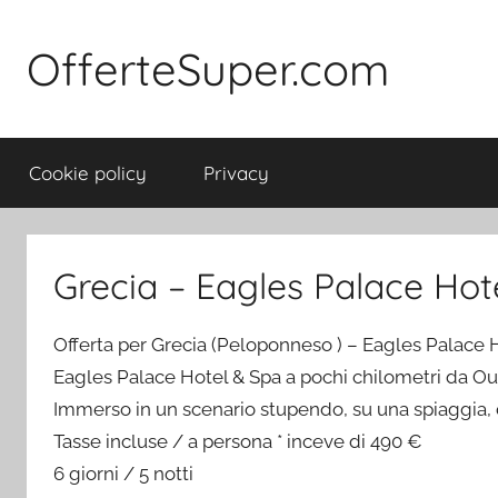
Salta
al
OfferteSuper.com
contenuto
Cookie policy
Privacy
Grecia – Eagles Palace Hotel
Offerta per Grecia (Peloponneso ) – Eagles Palace Ho
Eagles Palace Hotel & Spa a pochi chilometri da Ou
Immerso in un scenario stupendo, su una spiaggia, d
Tasse incluse / a persona * inceve di 490 €
6 giorni / 5 notti