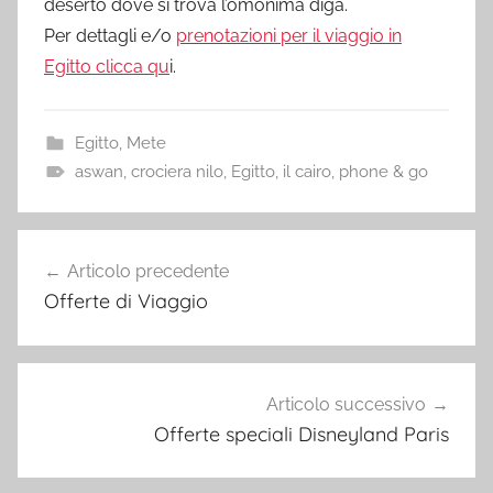
deserto dove si trova l’omonima diga.
Per dettagli e/o
prenotazioni per il viaggio in
Egitto clicca qu
i.
Egitto
,
Mete
aswan
,
crociera nilo
,
Egitto
,
il cairo
,
phone & go
Navigazione
Articolo precedente
articoli
Offerte di Viaggio
Articolo successivo
Offerte speciali Disneyland Paris