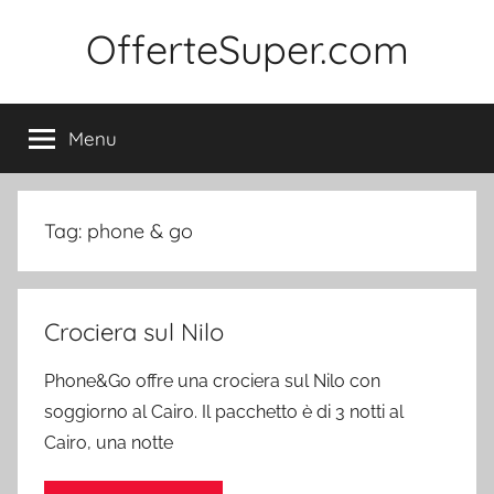
Salta
OfferteSuper.com
al
contenuto
Menu
Tag:
phone & go
Crociera sul Nilo
Phone&Go offre una crociera sul Nilo con
soggiorno al Cairo. Il pacchetto è di 3 notti al
Cairo, una notte