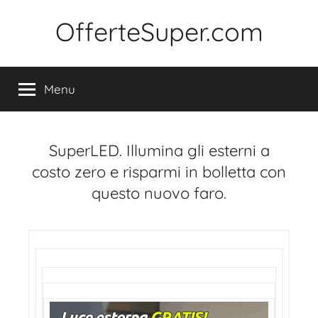
Salta
al
OfferteSuper.com
contenuto
Menu
SuperLED. Illumina gli esterni a
costo zero e risparmi in bolletta con
questo nuovo faro.