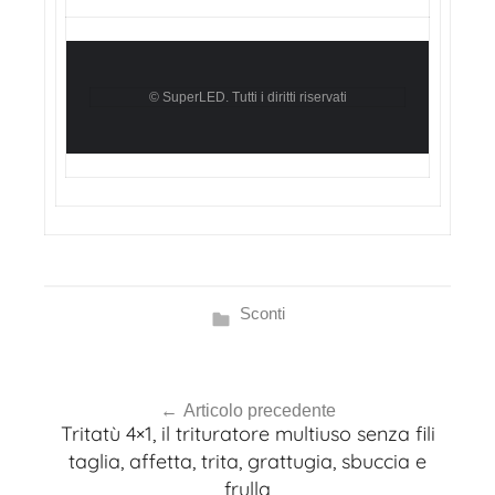
© SuperLED. Tutti i diritti riservati
Sconti
Navigazione
Articolo precedente
articoli
Tritatù 4×1, il trituratore multiuso senza fili
taglia, affetta, trita, grattugia, sbuccia e
frulla