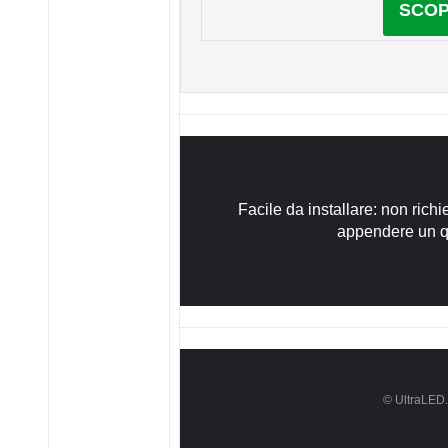
SCOP
Facile da installare: non richi
appendere un 
© UltraLED. T