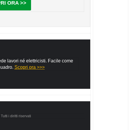
RI ORA >>
ede lavori né elettricisti. Facile come
quadro.
Scopri ora >>>
utti i diritti riservati