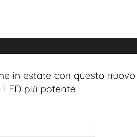
Salta
al
contenuto
he in estate con questo nuovo
0 LED più potente