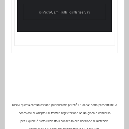
© MicroCam. Tutti i diritti riservati
Ricevi questa comunicazione pubblicitaria perchè i tuoi dati sono presenti nella
banca dati di Adapto Srl tramite registrazione ad un gioco o concorso
per il quale è stato richiesto il consenso alla ricezione di materiale