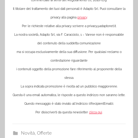
commerciale ai sensi del Regolamento UE 2016/679.
Il titolare del trattamento dei tuoi dati personali è Adapto Srl. Puoi consultare la
privacy alla pagina
privacy
.
Per le richieste relative alla privacy scrivere a
privacy@adaptonet.it
.
La nostra società, Adapto Srl, via F. Caracciolo, 1 – Varese non è responsabile
del contenuto della suddetta comunicazione
ma si occupa esclusivamente della sua diffusione. Per qualsiasi reclamo o
contestazione riguardante
i contenuti oggetto della promozione fare riferimento al proponente della
stessa.
La sopra indicata promozione è rivolta ad un pubblico maggiorenne.
Questa è una email automatica, le risposte a questo indirizzo non saranno lette.
Questo messaggio è stato inviato all'indirizzo {{RecipientEmail}}.
Per disiscriverti da questa newsletter
clicca qui
.
Novità
,
Offerte