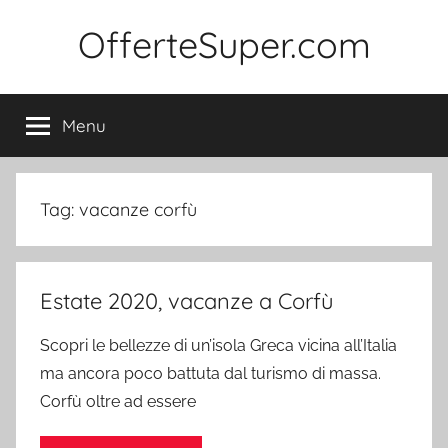
Salta
OfferteSuper.com
al
contenuto
Menu
Tag:
vacanze corfù
Estate 2020, vacanze a Corfù
Scopri le bellezze di un’isola Greca vicina all’Italia
ma ancora poco battuta dal turismo di massa.
Corfù oltre ad essere