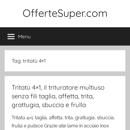
Salta
OfferteSuper.com
al
contenuto
Menu
Tag:
tritatù 4×1
Tritatù 4×1, il trituratore multiuso
senza fili taglia, affetta, trita,
grattugia, sbuccia e frulla
Tritatù 4×1: taglia, affetta, trita, grattugia, sbuccia,
frulla e pulisce Grazie alle lame in acciaio inox