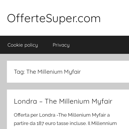
Salta
al
OfferteSuper.com
contenuto
Cookie policy
Privacy
Tag:
The Millenium Myfair
Londra – The Millenium Myfair
Offerta per Londra -The Millenium Myfair a
partire da 187 euro tasse incluse. Il Millennium