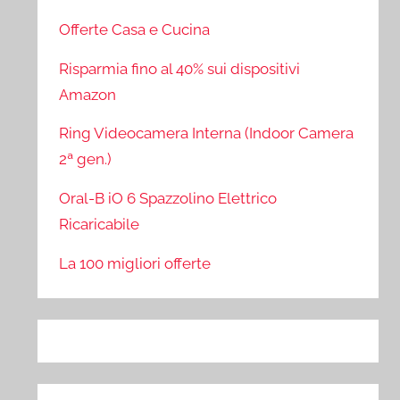
Offerte Casa e Cucina
Risparmia fino al 40% sui dispositivi
Amazon
Ring Videocamera Interna (Indoor Camera
2ª gen.)
Oral-B iO 6 Spazzolino Elettrico
Ricaricabile
La 100 migliori offerte