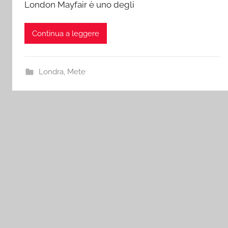
London Mayfair è uno degli
Continua a leggere
Londra
,
Mete