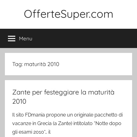
Salta
OfferteSuper.com
al
contenuto
Menu
Tag:
maturità 2010
Zante per festeggiare la maturità
2010
Il sito FDmania propone un originale pacchetto di
vacanze in Grecia (a Zante) intitolato “Notte dopo
gli esami 2010“… il