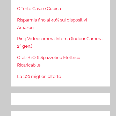
Offerte Casa e Cucina
Risparmia fino al 40% sui dispositivi
Amazon
Ring Videocamera Interna (Indoor Camera
2ª gen.)
Oral-B iO 6 Spazzolino Elettrico
Ricaricabile
La 100 migliori offerte