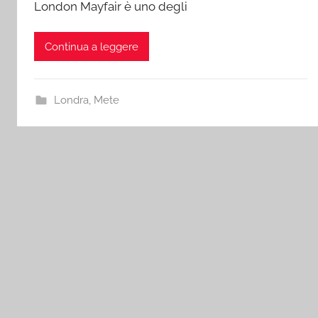
London Mayfair è uno degli
Continua a leggere
Londra
,
Mete