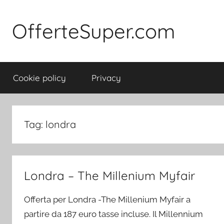
Salta
al
OfferteSuper.com
contenuto
Cookie policy
Privacy
Tag:
londra
Londra – The Millenium Myfair
Offerta per Londra -The Millenium Myfair a
partire da 187 euro tasse incluse. Il Millennium