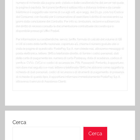
numero di richieste alla pagina web visitata e dalle caratteristiche del server nel quale
la pagina è ospitata. Se il piano tariffario è sottoscritto a distanza (online e da canale
telefonico) è soggetto alle norme di cui agli artt. 49 e segg. del D.Lgs. 206/05 (Codice
del Consumo), con facoltà per il consumatore di esercitare il diritto di recesso entro 14
giorni dalla conclusione del Contratto. Per info su, limitazioni, reclami e sull’esercizio
del diritto di recesso consulta la documentazione contrattuale cliccando qui o
disponibile presso gli Uffici Postali.
Per informazioni su caratteristiche, servizi, tariffe, formula di calcolo del volume di GB
in UE al costo della tariffa nazionale, copertura 4G, chiama il numero gratuito 160 o
visita le pagine di questo sito. PostePay S.p.A. non chiede mai, attraverso messaggi di
posta elettronica, lettere, SMS o telefonate dirette, di fornire i codici personali, dati
delle carte di pagamento (es. numero di carta Postepay, data di scadenza, codice di
verifica: CVV2, CVC2) o i codici di sicurezza (es. PIN, Password). Pertanto, è opportuno
non dare mai seguito a e-mail, lettere o telefonate/SMS che abbiano come oggetto la
richiesta di dati personali, codici di sicurezza o di strumenti di pagamento. In presenza
di richieste di questo tipo, è opportuno informare immediatamente PostePay S.p.A.
attraverso il servizio di Assistenza Clienti.
Cerca
Cerca