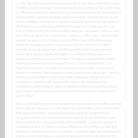
3,75 GB. Oltre tali limiti è possibile navigare in UE al costo di 0,42 cent/MB in base ai
KB effettivamente consumati, fino all’esaurimento del pacchetto di GB previsto dalla
tua Offerta nazionale. Dal 1 Gennaio 2021, per la navigazione Internet, il quantitativo di
GB disponibile in roaming alle stesse condizioni nazionali, dipende dall’importo del
canone dell’offerta nazionale ed è calcolato in base alla seguente formula: Volume di
GB= (importo del canone della tua offerta (IVA esclusa)/3) x 2 Nello specifico: per i
primi 3 rinnovi saranno disponibili 5,46 GB al mese; per i successivi 3 rinnovi saranno
disponibili 4,92 GB al mese; a partire dal 7° rinnovo 4,37 GB al mese. Oltre tali limiti è
possibile navigare in UE al costo di 0,36 cent/MB in base ai KB effettivamente
consumati, fino all’esaurimento del pacchetto di GB previsto dalla tua Offerta
nazionale. In caso di superamento dei GB disponibili in base al piano nazionale
sottoscritto si applica la tariffa extrasoglia di 50,41€cent/MB prevista per la
navigazione Internet sul territorio nazionale. Per maggiori informazioni sul traffico
roaming nei Paesi dell’Unione Europea Clicca Qui. Il piano Creami Relax 100 è
disponibile anche per i già clienti che ne richiedono l’attivazione, contattando il
Servizio di Assistenza Clienti dedicato. Il cambio piano ha un costo di 19€. L’hotspot o
tethering è una modalità di condivisione della connessione internet del proprio
smartphone o tablet con altri dispositivi (PC, tablet o altri smartphone). Per
configurare o gestire l’hotspot verifica le impostazioni del tuo smartphone o tablet;
per la fruizione del servizio non saranno addebitati costi aggiuntivi rispetto al tuo
piano tariffario.
Tutte le tariffe telefoniche sono da intendersi IVA inclusa, valide per il traffico nazionale,
senza scatto alla risposta e con tariffazione al secondo; il traffico dati è valido tramite
APN wap.postemobile.it, con tariffazione sui KB realmente consumati. Per la
navigazione internet 4G è necessario essere in possesso di uno smartphone 4G ed
essere in un’area con copertura 4G della SIM PosteMobile. La velocità massima di
connessione in 4G è 300 Mbps, in 4G è 150 Mbps e in 3G è 42 Mbps. La velocità di
connessione dipende comunque dal grado di congestione della rete, dalla copertura
di zona, dal terminale utilizzato, dal sistema operativo e dal browser utilizzato, dal