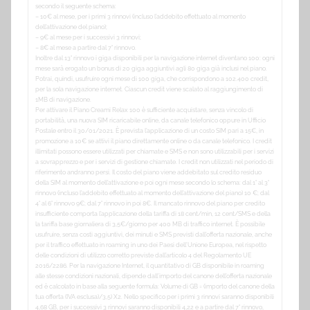
secondo il seguente schema:
– 10€ al mese, per i primi 3 rinnovi (incluso l’addebito effettuato al momento
dell’attivazione del piano);
– 9€ al mese per i successivi 3 rinnovi;
– 8€ al mese a partire dal 7° rinnovo.
Inoltre dal 13° rinnovo i giga disponibili per la navigazione internet diventano 100: ogni
mese sarà erogato un bonus di 20 giga aggiuntivi agli 80 giga già inclusi nel piano.
Potrai, quindi, usufruire ogni mese di 100 giga, che corrispondono a 102.400 credit,
per la sola navigazione internet. Ciascun credit viene scalato al raggiungimento di
1MB di navigazione.
Per attivare il Piano Creami Relax 100 è sufficiente acquistare, senza vincolo di
portabilità, una nuova SIM ricaricabile online, da canale telefonico oppure in Ufficio
Postale entro il 30/01/2021. È prevista l’applicazione di un costo SIM pari a 15€, in
promozione a 10€ se attivi il piano direttamente online o da canale telefonico. I credit
illimitati possono essere utilizzati per chiamate e SMS e non sono utilizzabili per i servizi
a sovrapprezzo e per i servizi di gestione chiamate. I credit non utilizzati nel periodo di
riferimento andranno persi. Il costo del piano viene addebitato sul credito residuo
della SIM al momento dell’attivazione e poi ogni mese secondo lo schema: dal 1° al 3°
rinnovo (incluso l’addebito effettuato al momento dell’attivazione del piano) 10 €; dal
4° al 6° rinnovo 9€; dal 7° rinnovo in poi 8€. Il mancato rinnovo del piano per credito
insufficiente comporta l’applicazione della tariffa di 18 cent/min, 12 cent/SMS e della
la tariffa base giornaliera di 3,5€/giorno per 400 MB di traffico internet. È possibile
usufruire, senza costi aggiuntivi, dei minuti e SMS previsti dall’offerta nazionale, anche
per il traffico effettuato in roaming in uno dei Paesi dell’Unione Europea, nel rispetto
delle condizioni di utilizzo corretto previste dall’articolo 4 del Regolamento UE
2016/2286. Per la navigazione Internet, il quantitativo di GB disponibile in roaming
alle stesse condizioni nazionali, dipende dall’importo del canone dell’offerta nazionale
ed è calcolato in base alla seguente formula: Volume di GB = (importo del canone della
tua offerta (IVA esclusa)/3,5) X2. Nello specifico per i primi 3 rinnovi saranno disponibili
4,68 GB, per i successivi 3 rinnovi saranno disponibili 4,22 e a partire dal 7° rinnovo,